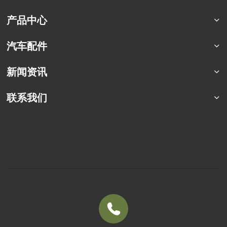
公司简介
产品中心
荣誉资质
猛士特种车系列
汽车配件
合作案例
东风四驱卡车
军车配件
新闻资讯
东风六驱卡车
商用车配件
东风专用车
行业资讯
联系我们
东风商用车
企业动态
联系方式
定制化车型
车辆百科
销售服务
常见问题